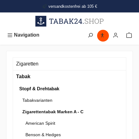
alt springen
versandkostenfrei ab 105 €
Navigation
Zigaretten
Tabak
Stopf & Drehtabak
Tabakvarianten
Zigarettentabak Marken A - C
American Spirit
Benson & Hedges