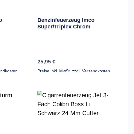
o
Benzinfeuerzeug Imco
Super/Triplex Chrom
Regulärer Preis:
25,95 €
sandkosten
Preise inkl. MwSt. zzgl. Versandkosten
b
In den Warenkorb