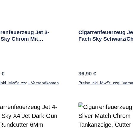
renfeuerzeug Jet 3-
Cigarrenfeuerzeug Je
 Sky Chrom Mit
Fach Sky Schwarz/C
rrenabschneider
Cigarrenabschneider
ärer Preis:
Regulärer Preis:
 €
36,90 €
inkl. MwSt. zzgl. Versandkosten
Preise inkl. MwSt. zzgl. Ver
In den Warenkorb
In den Warenkor