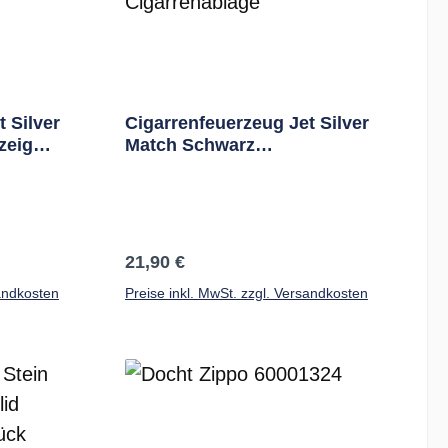
 Silver
Cigarrenfeuerzeug Jet Silver
eige,
Match Schwarz
Tankanzeige,
Cigarrenablage
Regulärer Preis:
21,90 €
sandkosten
Preise inkl. MwSt. zzgl. Versandkosten
b
In den Warenkorb