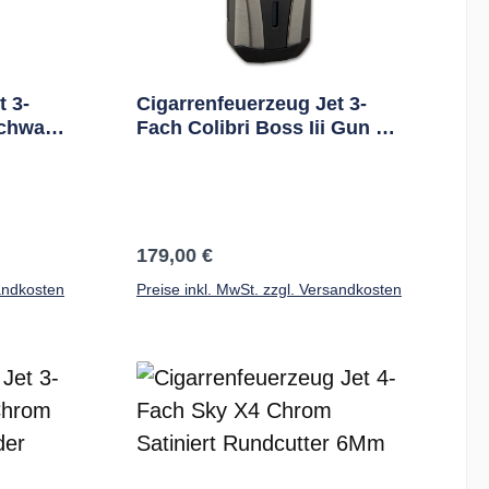
t 3-
Cigarrenfeuerzeug Jet 3-
Schwarz
Fach Colibri Boss Iii Gun 24
Mm Cutter
Regulärer Preis:
179,00 €
sandkosten
Preise inkl. MwSt. zzgl. Versandkosten
b
In den Warenkorb