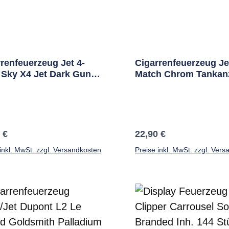
renfeuerzeug Jet 4-
Cigarrenfeuerzeug Jet
 Sky X4 Jet Dark Gun
Match Chrom Tankanz
 Rundcutter 6Mm
Cutter
ärer Preis:
Regulärer Preis:
 €
22,90 €
inkl. MwSt. zzgl. Versandkosten
Preise inkl. MwSt. zzgl. Ver
In den Warenkorb
In den Warenkor