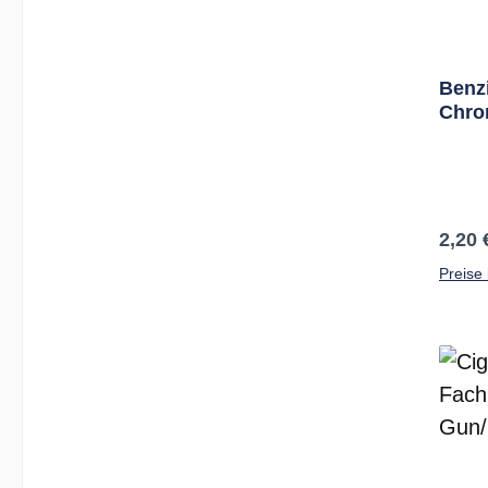
Benz
Chro
Regul
2,20 
Preise 