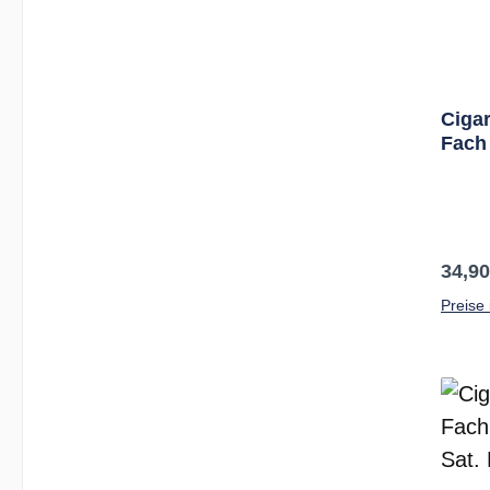
Cigar
Fach
Ciga
Regul
34,90
Preise 