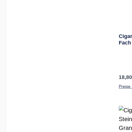
Cigar
Fach
Sat.
Regul
18,80
Preise 