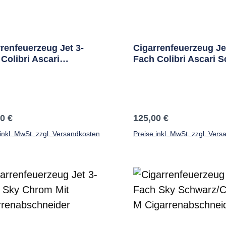
renfeuerzeug Jet 3-
Cigarrenfeuerzeug Je
Colibri Ascari
Fach Colibri Ascari 
Schwarz Mit Cutter
Mit Cutter
ärer Preis:
Regulärer Preis:
0 €
125,00 €
inkl. MwSt. zzgl. Versandkosten
Preise inkl. MwSt. zzgl. Ver
In den Warenkorb
In den Warenkor