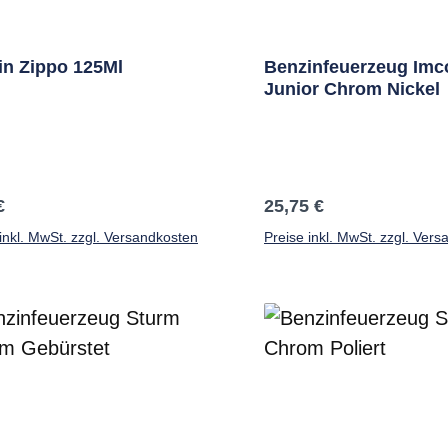
in Zippo 125Ml
Benzinfeuerzeug Imc
Junior Chrom Nickel
ärer Preis:
Regulärer Preis:
€
25,75 €
inkl. MwSt. zzgl. Versandkosten
Preise inkl. MwSt. zzgl. Ver
In den Warenkorb
In den Warenkor