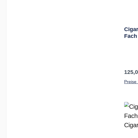
Cigar
Fach 
Gun/
Regul
125,0
Preise 