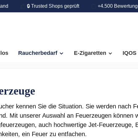
land
🔒 Trusted Shops geprüft
+4.500 Bewertun
llos
Raucherbedarf
E-Zigaretten
IQOS
erzeuge
ucher kennen Sie die Situation. Sie werden nach F
nd. Mit unserer Auswahl an Feuerzeugen können wi
feuerzeugen, auch hochwertige Jet-Feuerzeuge, 
hkeiten, ein Feuer zu entfachen.