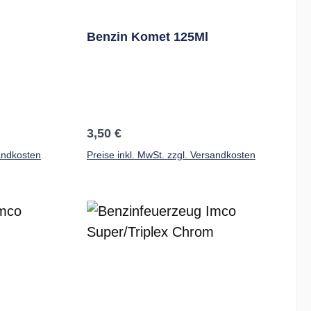
Benzin Komet 125Ml
Regulärer Preis:
3,50 €
sandkosten
Preise inkl. MwSt. zzgl. Versandkosten
b
In den Warenkorb