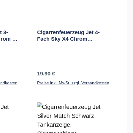
t 3-
Cigarrenfeuerzeug Jet 4-
hrom M
Fach Sky X4 Chrom
Satiniert Rundcutter 6Mm
Regulärer Preis:
19,90 €
sandkosten
Preise inkl. MwSt. zzgl. Versandkosten
b
In den Warenkorb