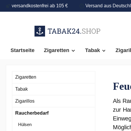
versandkostenfrei ab 105 €
Versand aus Deutsch
springen
Zur Hauptnavigation springen
Startseite
Zigaretten
Tabak
Zigari
Zigaretten
Feu
Tabak
Als Ra
Zigarillos
zur Ha
Raucherbedarf
Einweg
Hülsen
Möglic