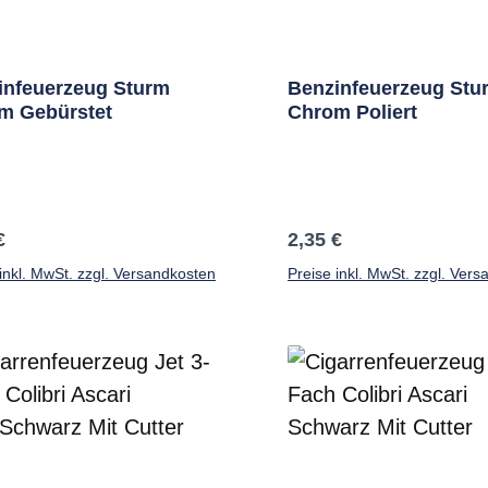
infeuerzeug Sturm
Benzinfeuerzeug Stu
m Gebürstet
Chrom Poliert
ärer Preis:
Regulärer Preis:
€
2,35 €
inkl. MwSt. zzgl. Versandkosten
Preise inkl. MwSt. zzgl. Ver
In den Warenkorb
In den Warenkor