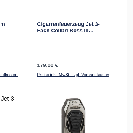
rm
Cigarrenfeuerzeug Jet 3-
Fach Colibri Boss Iii
Schwarz 24 Mm Cutter
Regulärer Preis:
179,00 €
sandkosten
Preise inkl. MwSt. zzgl. Versandkosten
b
In den Warenkorb