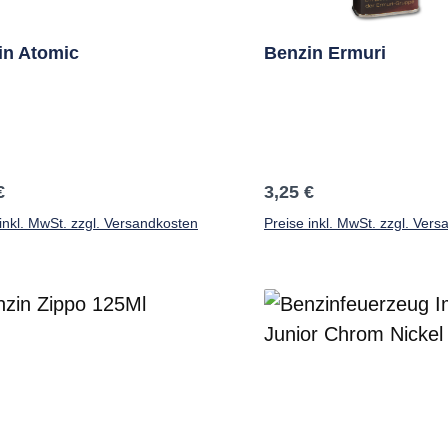
in Atomic
Benzin Ermuri
ärer Preis:
Regulärer Preis:
€
3,25 €
inkl. MwSt. zzgl. Versandkosten
Preise inkl. MwSt. zzgl. Ver
In den Warenkorb
In den Warenkor