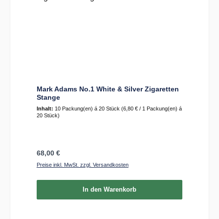
Mark Adams No.1 White & Silver Zigaretten
Stange
Inhalt:
10 Packung(en) á 20 Stück
(6,80 € / 1 Packung(en) á
20 Stück)
Regulärer Preis:
68,00 €
Preise inkl. MwSt. zzgl. Versandkosten
In den Warenkorb