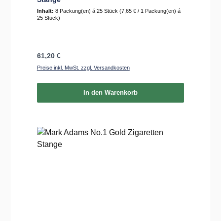
Inhalt:
8 Packung(en) á 25 Stück
(7,65 € / 1 Packung(en) á
25 Stück)
Regulärer Preis:
61,20 €
Preise inkl. MwSt. zzgl. Versandkosten
In den Warenkorb