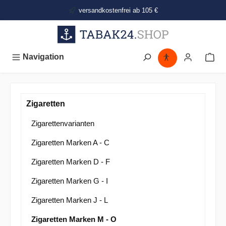
alt springen
versandkostenfrei ab 105 €
Navigation
Zigaretten
Zigarettenvarianten
Zigaretten Marken A - C
Zigaretten Marken D - F
Zigaretten Marken G - I
Zigaretten Marken J - L
Zigaretten Marken M - O