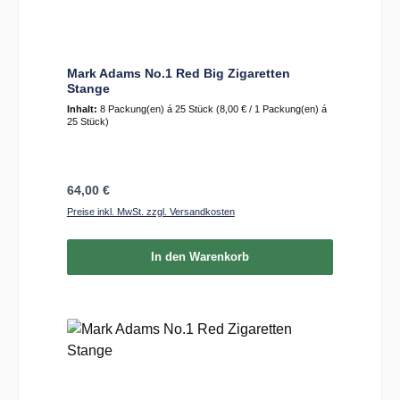
Mark Adams No.1 Red Big Zigaretten
Stange
Inhalt:
8 Packung(en) á 25 Stück
(8,00 € / 1 Packung(en) á
25 Stück)
Regulärer Preis:
64,00 €
Preise inkl. MwSt. zzgl. Versandkosten
In den Warenkorb