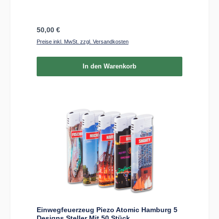
Regulärer Preis:
50,00 €
Preise inkl. MwSt. zzgl. Versandkosten
In den Warenkorb
Einwegfeuerzeug Piezo Atomic Hamburg 5
Designs Steller Mit 50 Stück