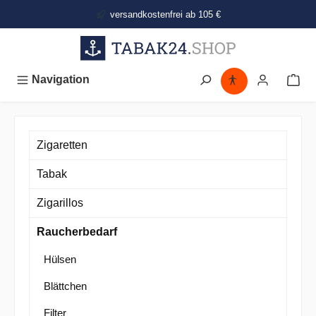
alt springen
versandkostenfrei ab 105 €
Navigation
Zigaretten
Tabak
Zigarillos
Raucherbedarf
Hülsen
Blättchen
Filter