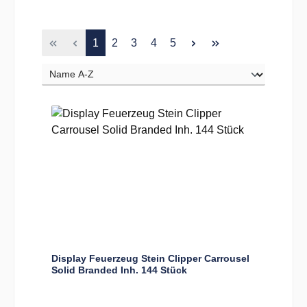
Seite
Seite
Seite
Seite
Seite
1
2
3
4
5
Display Feuerzeug Stein Clipper Carrousel
Solid Branded Inh. 144 Stück