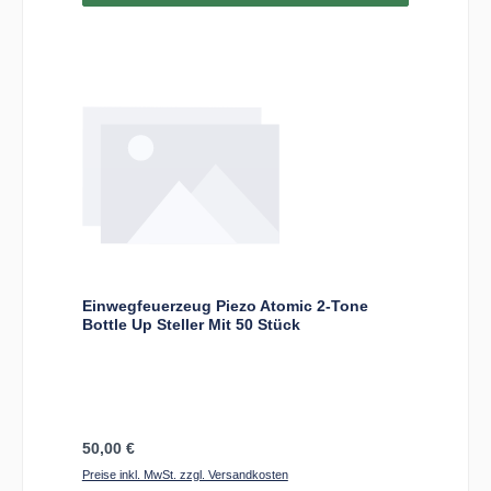
Einwegfeuerzeug Piezo Atomic 2-Tone
Bottle Up Steller Mit 50 Stück
Regulärer Preis:
50,00 €
Preise inkl. MwSt. zzgl. Versandkosten