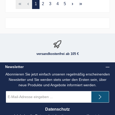
Seite
Seite
Seite
Seite
Seite
1
2
3
4
5
versandkostenfrei ab 105 €
Newsletter
Abonnieren Sie jetzt einfach unseren regelmäßig erscheinenden
Newsletter und Sie werden stets unter den Ersten sein, über
neue Produkte und Angebote informiert werden.
E-
Mail-
Adresse
*
Datenschutz