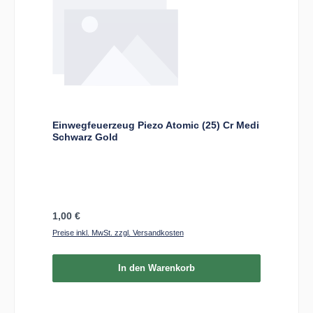
Einwegfeuerzeug Piezo Atomic (25) Cr Medi
Schwarz Gold
Regulärer Preis:
1,00 €
Preise inkl. MwSt. zzgl. Versandkosten
In den Warenkorb