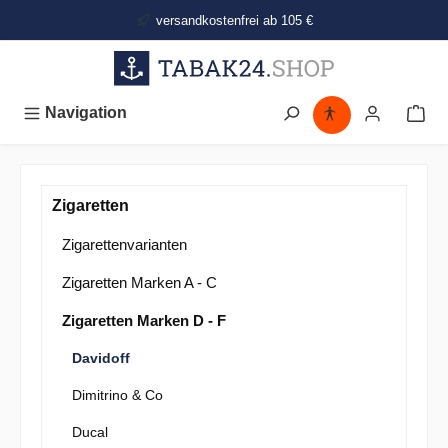
alt springen
versandkostenfrei ab 105 €
Navigation
Zigaretten
Zigarettenvarianten
Zigaretten Marken A - C
Zigaretten Marken D - F
Davidoff
Dimitrino & Co
Ducal