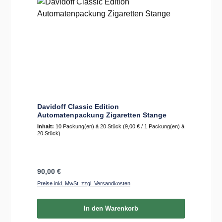
Davidoff Classic Edition
Automatenpackung Zigaretten Stange
Inhalt:
10 Packung(en) á 20 Stück
(9,00 € / 1 Packung(en) á
20 Stück)
Regulärer Preis:
90,00 €
Preise inkl. MwSt. zzgl. Versandkosten
In den Warenkorb