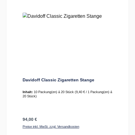
Davidoff Classic Zigaretten Stange
Inhalt:
10 Packung(en) á 20 Stück
(9,40 € / 1 Packung(en) á
20 Stück)
Regulärer Preis:
94,00 €
Preise inkl. MwSt. zzgl. Versandkosten