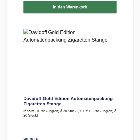
In den Warenkorb
Davidoff Gold Edition Automatenpackung
Zigaretten Stange
Inhalt:
10 Packung(en) á 20 Stück
(9,00 € / 1 Packung(en) á
20 Stück)
Regulärer Preis:
90,00 €