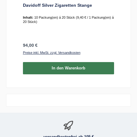
Davidoff Silver Zigaretten Stange
Inhalt:
10 Packung(en) á 20 Stück
(9,40 € / 1 Packung(en) á
20 Stück)
Regulärer Preis:
94,00 €
Preise inkl. MwSt. zzgl. Versandkosten
In den Warenkorb
versandkostenfrei ab 105 €