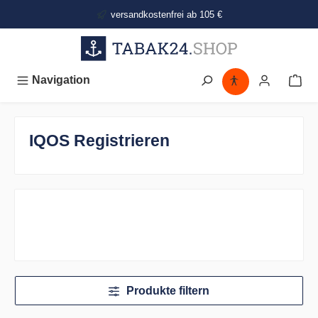
alt springen
versandkostenfrei ab 105 €
Navigation
IQOS Registrieren
Produkte filtern