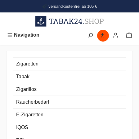
alt springen
versandkostenfrei ab 105 €
Navigation
Zigaretten
Tabak
Zigarillos
Raucherbedarf
E-Zigaretten
IQOS