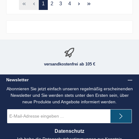
Seite
Seite
Seite
Seite
1
2
3
4
versandkostenfrei ab 105 €
Newsletter
Abonnieren Sie jetzt einfach unseren regelmäßig erscheinenden
Newsletter und Sie werden stets unter den Ersten sein, über
neue Produkte und Angebote informiert werden.
E-
Mail-
Adresse
*
Datenschutz