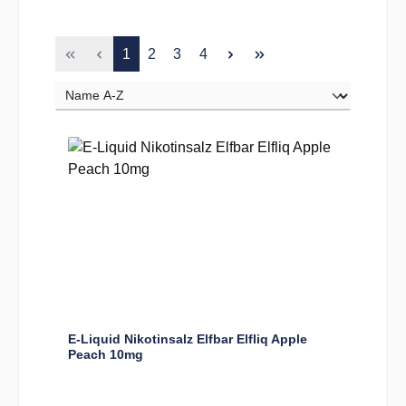
Seite
Seite
Seite
Seite
1
2
3
4
E-Liquid Nikotinsalz Elfbar Elfliq Apple
Peach 10mg