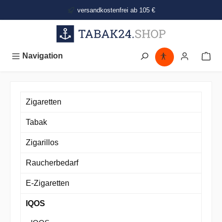
alt springen
versandkostenfrei ab 105 €
Navigation
Zigaretten
Tabak
Zigarillos
Raucherbedarf
E-Zigaretten
IQOS