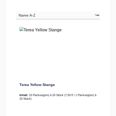
Terea Yellow Stange
Inhalt:
10 Packung(en) á 20 Stück
(7,50 € / 1 Packung(en) á
20 Stück)