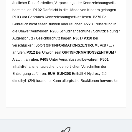
ärztlicher Rat erforderlich, Verpackung oder Kennzeichnungsetikett
bereithalten.
P102
Darf nicht in die Hände von Kindern gelangen.
P103
Vor Gebrauch Kennzeichnungsetikett lesen.
P270
Bei
Gebrauch nicht essen, trinken oder rauchen.
P273
Freisetzung in
die Umwelt vermeiden.
P280
Schutzhandschuhe / Schutzkleidung /
Augenschutz / Gesichtsschutz tragen.
P301
+
P310
bei
verschlucken: Sofort
GIFTINFORMATIONSZENTRUM
/ Arzt / … /
anrufen.
P312
Bei Unwohlsein
GIFTINFORMATIONSZENTRUM
/
Arzt / … anrufen.
P405
Unter Verschluss aufbewahren.
P501
Inhalt/Behälter entsprechend den örtlichen Vorschriften der
Entsorgung zuführen.
EUH
:
EUH208
Enthält 4-Hydroxy-2,5-
dimethyl- (2H)-furanone. Kann allergische Reaktionen hervorrufen.