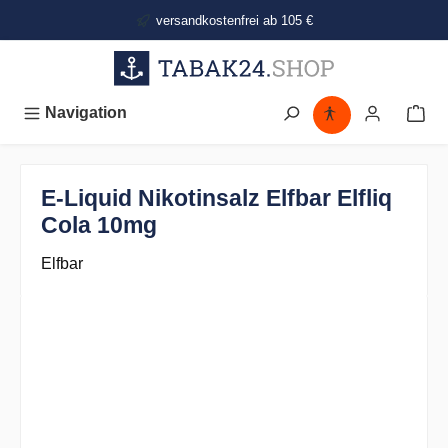
alt springen
versandkostenfrei ab 105 €
Navigation
E-Liquid Nikotinsalz Elfbar Elfliq
Cola 10mg
Elfbar
Bildergalerie überspringen