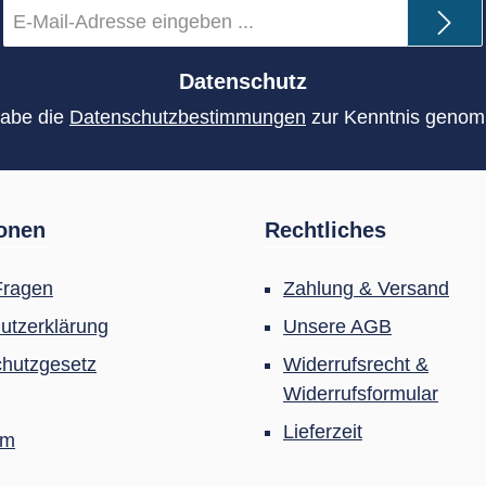
E-
Mail-
Adresse
*
Datenschutz
habe die
Datenschutzbestimmungen
zur Kenntnis geno
ionen
Rechtliches
Fragen
Zahlung & Versand
utzerklärung
Unsere AGB
hutzgesetz
Widerrufsrecht &
Widerrufsformular
Lieferzeit
um