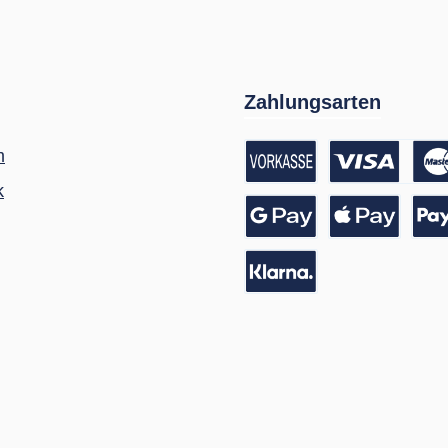
Zahlungsarten
m
k
Vorkasse / Banküberwei
Kreditkarte
Google Pay
Apple Pay
Pay
Pay with Klarna