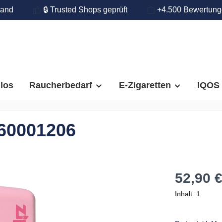
land
🔒 Trusted Shops geprüft
+4.500 Bewertun
llos
Raucherbedarf
E-Zigaretten
IQOS
 60001206
52,90 
Inhalt:
1