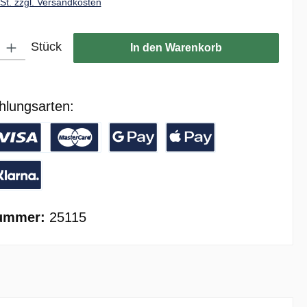
wSt. zzgl. Versandkosten
ib den gewünschten Wert ein oder benutze die Schaltflächen um die Anzahl zu er
Stück
In den Warenkorb
hlungsarten:
/ Banküberweisung
reditkarte
Google Pay
Apple Pay
ay with Klarna
ummer:
25115