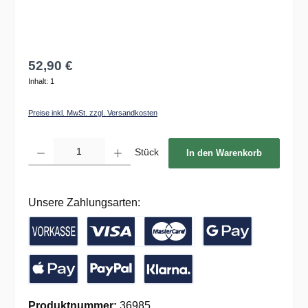
52,90 €
Inhalt:
1
Preise inkl. MwSt. zzgl. Versandkosten
Produkt Anzahl: Gib den gewünschten Wert ein oder benutze die Schaltflächen um die 
Stück
In den Warenkorb
Unsere Zahlungsarten:
Vorkasse / Banküberweisung
Kreditkarte
Google Pay
Apple Pay
PayPal
Pay with Klarna
Produktnummer:
36985