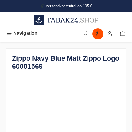
alt springen
versandkostenfrei ab 105 €
Navigation
Zippo Navy Blue Matt Zippo Logo
60001569
Bildergalerie überspringen