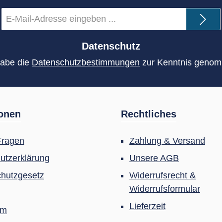
E-
Mail-
Adresse
*
Datenschutz
habe die
Datenschutzbestimmungen
zur Kenntnis geno
ionen
Rechtliches
Fragen
Zahlung & Versand
utzerklärung
Unsere AGB
hutzgesetz
Widerrufsrecht &
Widerrufsformular
Lieferzeit
um