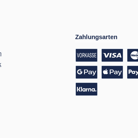
Zahlungsarten
m
k
Vorkasse / Banküberwei
Kreditkarte
Google Pay
Apple Pay
Pay
Pay with Klarna