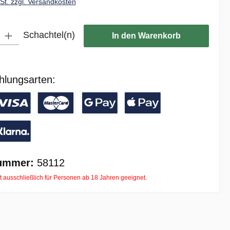
wSt. zzgl. Versandkosten
ib den gewünschten Wert ein oder benutze die Schaltflächen um die Anzahl zu er
Schachtel(n)
In den Warenkorb
hlungsarten:
/ Banküberweisung
reditkarte
Google Pay
Apple Pay
ay with Klarna
ummer:
58112
t ausschließlich für Personen ab 18 Jahren geeignet.