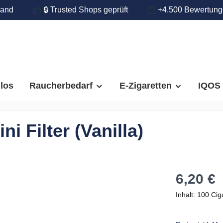
land
🔒 Trusted Shops geprüft
+4.500 Bewertun
llos
Raucherbedarf
E-Zigaretten
IQOS
ni Filter (Vanilla)
6,20 €
Inhalt:
100 Cig