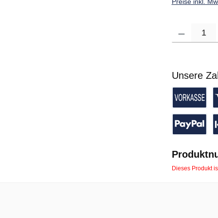
Preise inkl. M
Produkt Anzahl: G
Unsere Za
Vorkasse 
K
PayPal
P
Produktn
Dieses Produkt is