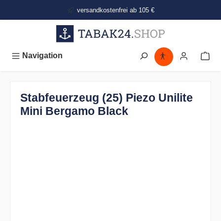
alt springen
versandkostenfrei ab 105 €
Navigation
Stabfeuerzeug (25) Piezo Unilite
Mini Bergamo Black
Bildergalerie überspringen