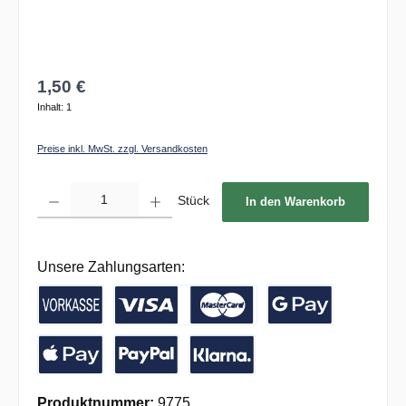
1,50 €
Inhalt:
1
Preise inkl. MwSt. zzgl. Versandkosten
Produkt Anzahl: Gib den gewünschten Wert ein oder benutze die Schaltflächen um die 
Stück
In den Warenkorb
Unsere Zahlungsarten:
Vorkasse / Banküberweisung
Kreditkarte
Google Pay
Apple Pay
PayPal
Pay with Klarna
Produktnummer:
9775