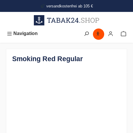
alt springen
versandkostenfrei ab 105 €
Navigation
Smoking Red Regular
Bildergalerie überspringen