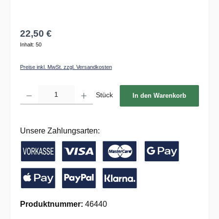
22,50 €
Inhalt:
50
Preise inkl. MwSt. zzgl. Versandkosten
Produkt Anzahl: Gib den gewünschten Wert ein oder benutze die Schaltflächen um die 
Stück
In den Warenkorb
Unsere Zahlungsarten:
Vorkasse / Banküberweisung
Kreditkarte
Google Pay
Apple Pay
PayPal
Pay with Klarna
Produktnummer:
46440