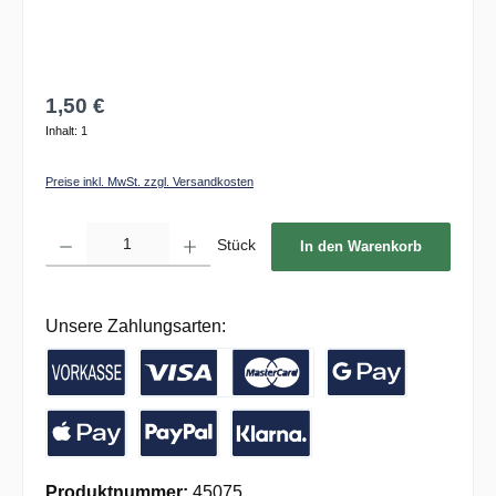
1,50 €
Inhalt:
1
Preise inkl. MwSt. zzgl. Versandkosten
Produkt Anzahl: Gib den gewünschten Wert ein oder benutze die Schaltflächen um die 
Stück
In den Warenkorb
Unsere Zahlungsarten:
Vorkasse / Banküberweisung
Kreditkarte
Google Pay
Apple Pay
PayPal
Pay with Klarna
Produktnummer:
45075