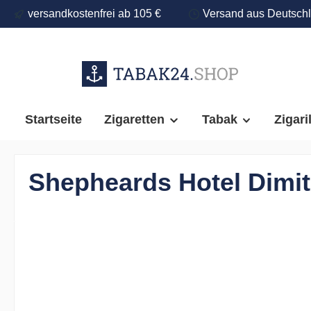
versandkostenfrei ab 105 €
Versand aus Deutsch
springen
Zur Hauptnavigation springen
Startseite
Zigaretten
Tabak
Zigari
Shepheards Hotel Dimit
Bildergalerie überspringen