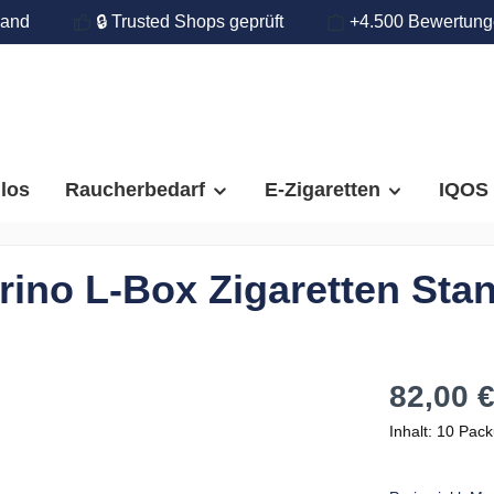
land
🔒 Trusted Shops geprüft
+4.500 Bewertun
llos
Raucherbedarf
E-Zigaretten
IQOS
rino L-Box Zigaretten Sta
82,00 
Inhalt:
10 Pack