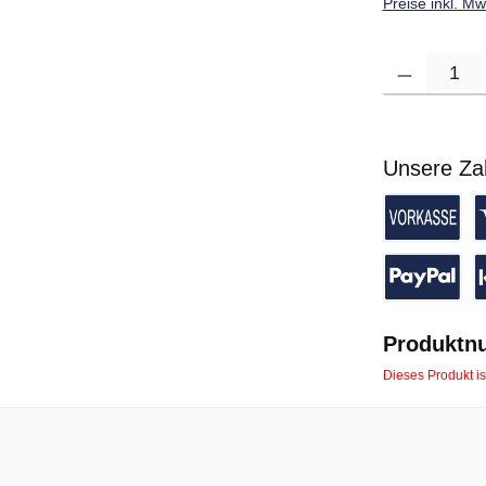
Preise inkl. M
Produkt Anzahl: G
Unsere Za
Vorkasse 
K
PayPal
P
Produktn
Dieses Produkt is