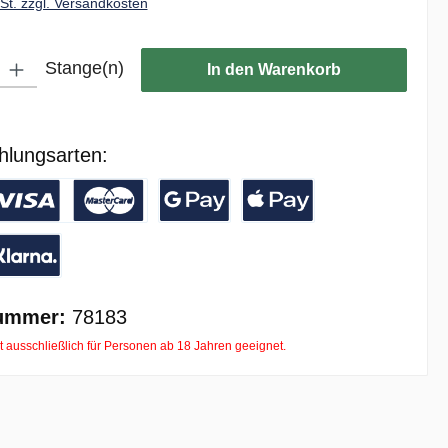
wSt. zzgl. Versandkosten
ib den gewünschten Wert ein oder benutze die Schaltflächen um die Anzahl zu er
Stange(n)
In den Warenkorb
hlungsarten:
/ Banküberweisung
reditkarte
Google Pay
Apple Pay
ay with Klarna
ummer:
78183
t ausschließlich für Personen ab 18 Jahren geeignet.