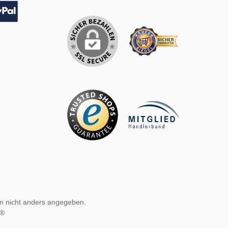
sung
Pal
 nicht anders angegeben.
e®