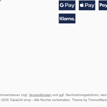
Vorkasse / Banküberwei
Kreditkarte
Google Pay
Apple Pay
Pay
Pay with Klarna
Mehrwertsteuer zzgl.
Versandkosten
und ggf. Nachnahmegebühren, wenn
 2026 Tabak24.shop - Alle Rechte vorbehalten. Theme by
ThemeWar