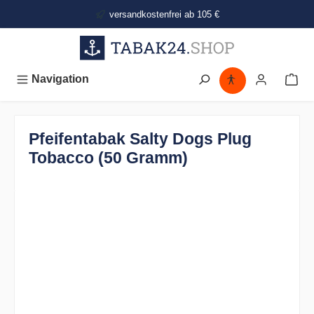
alt springen
versandkostenfrei ab 105 €
Navigation
Pfeifentabak Salty Dogs Plug
Tobacco (50 Gramm)
Bildergalerie überspringen