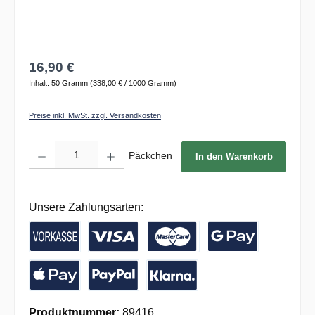
16,90 €
Inhalt:
50 Gramm
(338,00 € / 1000 Gramm)
Preise inkl. MwSt. zzgl. Versandkosten
Produkt Anzahl: Gib den gewünschten Wert ein oder benutze die Schaltflächen um die 
Päckchen
In den Warenkorb
Unsere Zahlungsarten:
Vorkasse / Banküberweisung
Kreditkarte
Google Pay
Apple Pay
PayPal
Pay with Klarna
Produktnummer:
89416