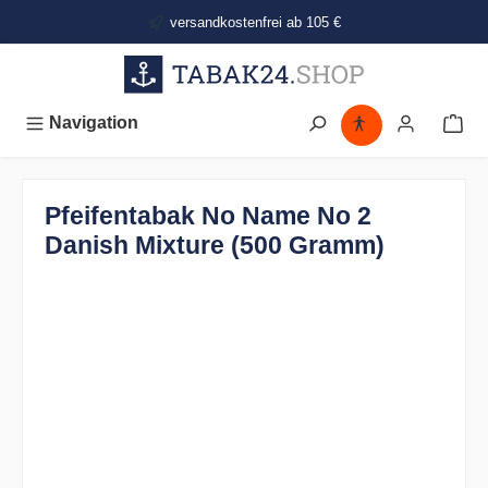
alt springen
versandkostenfrei ab 105 €
Navigation
Pfeifentabak No Name No 2
Danish Mixture (500 Gramm)
Bildergalerie überspringen