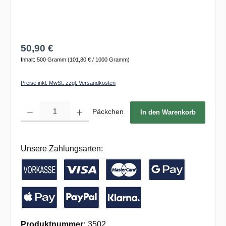
50,90 €
Inhalt:
500 Gramm
(101,80 € / 1000 Gramm)
Preise inkl. MwSt. zzgl. Versandkosten
Produkt Anzahl: Gib den gewünschten Wert ein oder benutze die Schaltflächen um die 
Päckchen
In den Warenkorb
Unsere Zahlungsarten:
Vorkasse / Banküberweisung
Kreditkarte
Google Pay
Apple Pay
PayPal
Pay with Klarna
Produktnummer:
3502