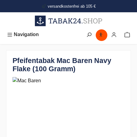
alt springen
versandkostenfrei ab 105 €
Navigation
Pfeifentabak Mac Baren Navy
Flake (100 Gramm)
Bildergalerie überspringen