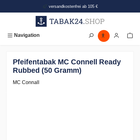
alt springen
versandkostenfrei ab 105 €
Navigation
Pfeifentabak MC Connell Ready
Rubbed (50 Gramm)
MC Connall
Bildergalerie überspringen