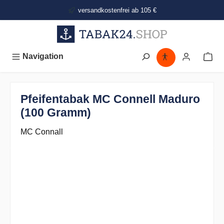
alt springen
versandkostenfrei ab 105 €
Navigation
Pfeifentabak MC Connell Maduro
(100 Gramm)
MC Connall
Bildergalerie überspringen