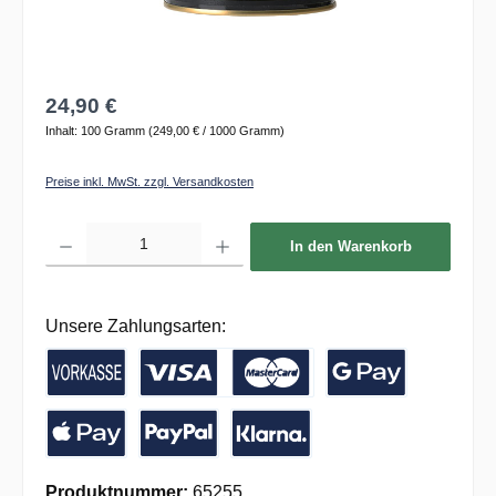
24,90 €
Inhalt:
100 Gramm
(249,00 € / 1000 Gramm)
Preise inkl. MwSt. zzgl. Versandkosten
Produkt Anzahl: Gib den gewünschten Wert ein oder benutze die Schaltflächen um die 
In den Warenkorb
Unsere Zahlungsarten:
Vorkasse / Banküberweisung
Kreditkarte
Google Pay
Apple Pay
PayPal
Pay with Klarna
Produktnummer:
65255