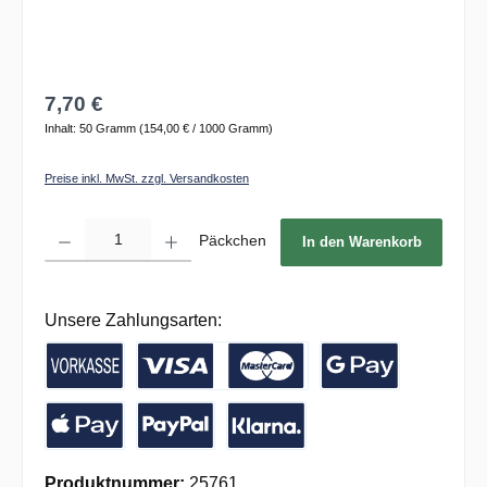
7,70 €
Inhalt:
50 Gramm
(154,00 € / 1000 Gramm)
Preise inkl. MwSt. zzgl. Versandkosten
Produkt Anzahl: Gib den gewünschten Wert ein oder benutze die Schaltflächen um die 
Päckchen
In den Warenkorb
Unsere Zahlungsarten:
Vorkasse / Banküberweisung
Kreditkarte
Google Pay
Apple Pay
PayPal
Pay with Klarna
Produktnummer:
25761