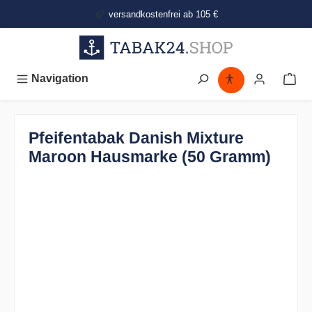
alt springen
versandkostenfrei ab 105 €
Navigation
Pfeifentabak Danish Mixture
Maroon Hausmarke (50 Gramm)
Bildergalerie überspringen