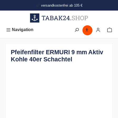
alt springen
versandkostenfrei ab 105 €
Navigation
Pfeifenfilter ERMURI 9 mm Aktiv
Kohle 40er Schachtel
Bildergalerie überspringen