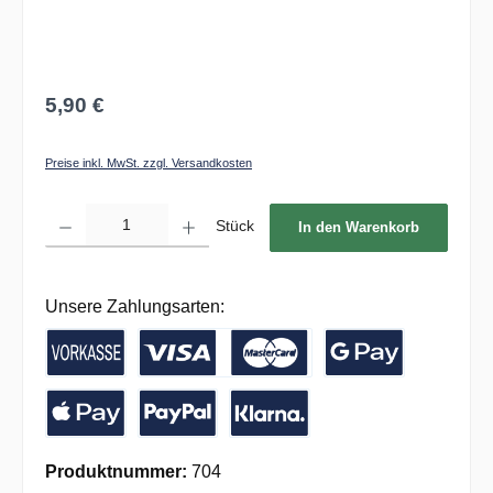
5,90 €
Preise inkl. MwSt. zzgl. Versandkosten
Produkt Anzahl: Gib den gewünschten Wert ein oder benutze die Schaltflächen um die 
Stück
In den Warenkorb
Unsere Zahlungsarten:
Vorkasse / Banküberweisung
Kreditkarte
Google Pay
Apple Pay
PayPal
Pay with Klarna
Produktnummer:
704