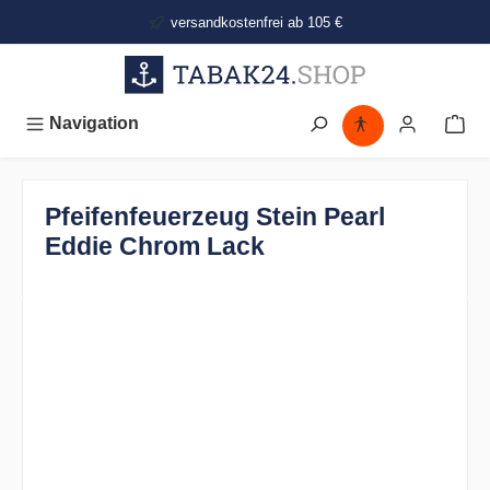
alt springen
versandkostenfrei ab 105 €
Navigation
Pfeifenfeuerzeug Stein Pearl
Eddie Chrom Lack
Bildergalerie überspringen