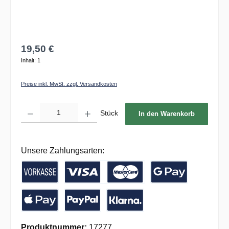
19,50 €
Inhalt:
1
Preise inkl. MwSt. zzgl. Versandkosten
Produkt Anzahl: Gib den gewünschten Wert ein oder benutze die Schaltflächen um die 
Stück
In den Warenkorb
Unsere Zahlungsarten:
Vorkasse / Banküberweisung
Kreditkarte
Google Pay
Apple Pay
PayPal
Pay with Klarna
Produktnummer:
17277