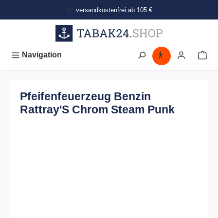
alt springen
versandkostenfrei ab 105 €
Navigation
Pfeifenfeuerzeug Benzin
Rattray'S Chrom Steam Punk
Bildergalerie überspringen