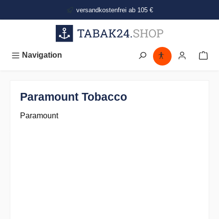
alt springen
versandkostenfrei ab 105 €
Navigation
Paramount Tobacco
Paramount
Bildergalerie überspringen