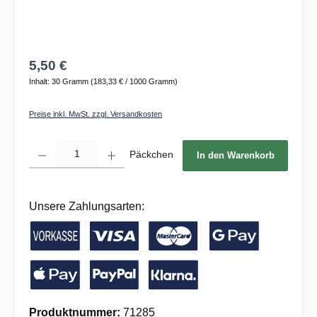
5,50 €
Inhalt:
30 Gramm
(183,33 € / 1000 Gramm)
Preise inkl. MwSt. zzgl. Versandkosten
Produkt Anzahl: Gib den gewünschten Wert ein oder benutze die Schaltflächen um die 
Päckchen
In den Warenkorb
Unsere Zahlungsarten:
Vorkasse / Banküberweisung
Kreditkarte
Google Pay
Apple Pay
PayPal
Pay with Klarna
Produktnummer:
71285