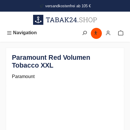
alt springen
versandkostenfrei ab 105 €
Navigation
Paramount Red Volumen
Tobacco XXL
Paramount
Bildergalerie überspringen