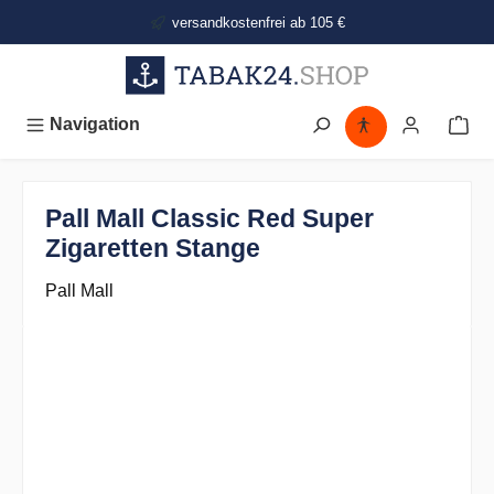
alt springen
versandkostenfrei ab 105 €
Navigation
Pall Mall Classic Red Super
Zigaretten Stange
Pall Mall
Bildergalerie überspringen