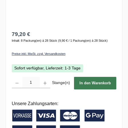
79,20 €
Inhalt:
8 Packung(en) á 28 Stück
(9,90 € / 1 Packung(en) á 28 Stück)
Preise inkl. MwSt. zzgl. Versandkosten
Sofort verfügbar, Lieferzeit: 1-3 Tage
Produkt Anzahl: Gib den gewünschten Wert ein oder benutze die Schaltflächen um die 
Stange(n)
In den Warenkorb
Unsere Zahlungsarten:
Vorkasse / Banküberweisung
Kreditkarte
Google Pay