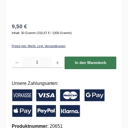
9,50 €
Inhalt:
30 Gramm
(316,67 € / 1000 Gramm)
Preise inkl. MwSt. zzgl. Versandkosten
Produkt Anzahl: Gib den gewünschten Wert ein oder benutze die Schaltflächen um die 
In den Warenkorb
Unsere Zahlungsarten:
Vorkasse / Banküberweisung
Kreditkarte
Google Pay
Apple Pay
PayPal
Pay with Klarna
Produktnummer:
20651