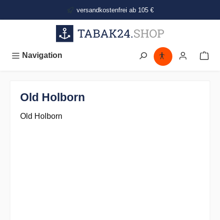
alt springen
versandkostenfrei ab 105 €
Navigation
Old Holborn
Old Holborn
Bildergalerie überspringen