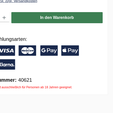
wSt. zzgl. Versandkosten
ib den gewünschten Wert ein oder benutze die Schaltflächen um die Anzahl zu er
In den Warenkorb
hlungsarten:
/ Banküberweisung
reditkarte
Google Pay
Apple Pay
ay with Klarna
ummer:
40621
t ausschließlich für Personen ab 18 Jahren geeignet.