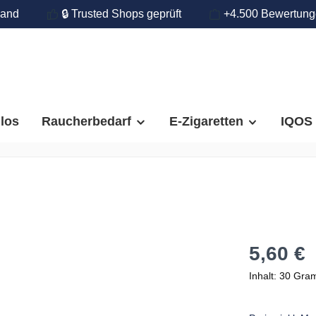
land
🔒 Trusted Shops geprüft
+4.500 Bewertun
llos
Raucherbedarf
E-Zigaretten
IQOS
5,60 €
Inhalt:
30 Gr