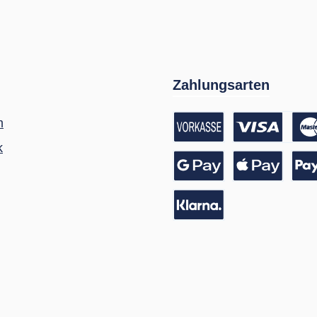
Zahlungsarten
m
k
Vorkasse / Banküberwei
Kreditkarte
Google Pay
Apple Pay
Pay
Pay with Klarna