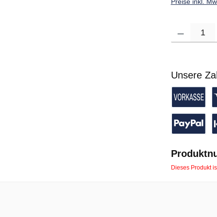
Preise inkl. M
Produkt Anzahl: G
Unsere Za
Vorkasse 
K
PayPal
P
Produktn
Dieses Produkt is