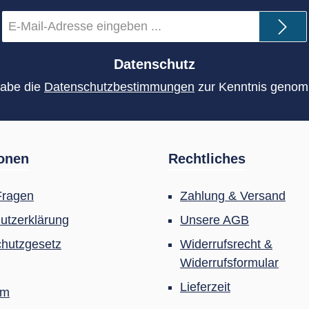
E-
Mail-
Adresse
*
Datenschutz
habe die
Datenschutzbestimmungen
zur Kenntnis geno
ionen
Rechtliches
Fragen
Zahlung & Versand
utzerklärung
Unsere AGB
hutzgesetz
Widerrufsrecht &
Widerrufsformular
Lieferzeit
um