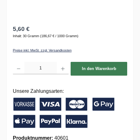
5,60 €
Inhalt:
30 Gramm
(186,67 € / 1000 Gramm)
Preise inkl. MwSt. zzgl. Versandkosten
Produkt Anzahl: Gib den gewünschten Wert ein oder benutze die Schaltflächen um die 
In den Warenkorb
Unsere Zahlungsarten:
Vorkasse / Banküberweisung
Kreditkarte
Google Pay
Apple Pay
PayPal
Pay with Klarna
Produktnummer:
40601