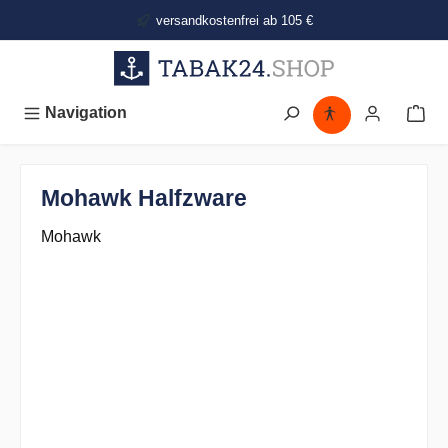
alt springen
versandkostenfrei ab 105 €
Navigation
Mohawk Halfzware
Mohawk
Bildergalerie überspringen