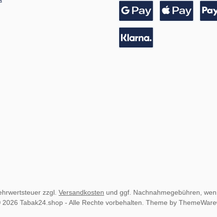
Vorkasse / Banküberwei
Kreditkarte
Google Pay
Apple Pay
Pay
Pay with Klarna
Mehrwertsteuer zzgl.
Versandkosten
und ggf. Nachnahmegebühren, wenn
 2026 Tabak24.shop - Alle Rechte vorbehalten. Theme by
ThemeWar