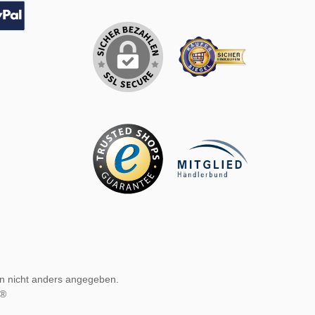
sung
Pal
 nicht anders angegeben.
e®