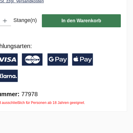
wSt. zzgl. Versandkosten
ib den gewünschten Wert ein oder benutze die Schaltflächen um die Anzahl zu er
Stange(n)
In den Warenkorb
hlungsarten:
/ Banküberweisung
reditkarte
Google Pay
Apple Pay
ay with Klarna
ummer:
77978
t ausschließlich für Personen ab 18 Jahren geeignet.