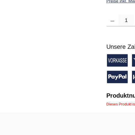
Preise inkl. M
Produkt Anzahl: G
Unsere Za
Vorkasse 
K
PayPal
P
Produktn
Dieses Produkt is