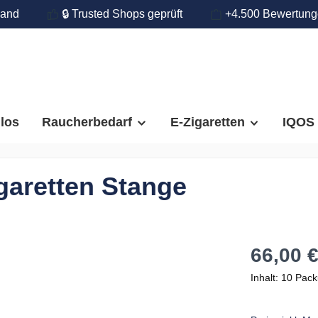
land
🔒 Trusted Shops geprüft
+4.500 Bewertun
llos
Raucherbedarf
E-Zigaretten
IQOS
garetten Stange
66,00 
Inhalt:
10 Pack