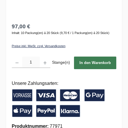
97,00 €
Inhalt:
10 Packung(en) á 20 Stück
(9,70 € / 1 Packung(en) á 20 Stück)
Preise inkl. MwSt. zzgl. Versandkosten
Produkt Anzahl: Gib den gewünschten Wert ein oder benutze die Schaltflächen um die 
Stange(n)
In den Warenkorb
Unsere Zahlungsarten:
Vorkasse / Banküberweisung
Kreditkarte
Google Pay
Apple Pay
PayPal
Pay with Klarna
Produktnummer:
77971