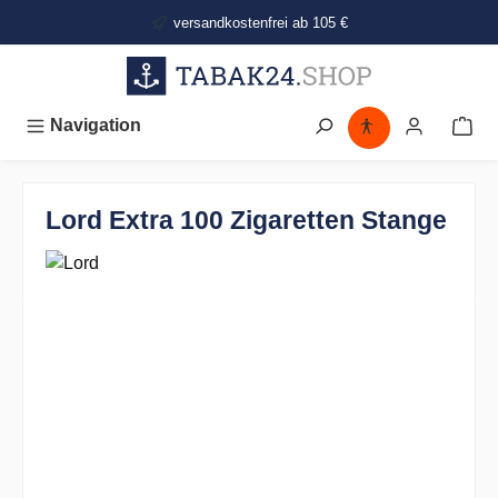
alt springen
versandkostenfrei ab 105 €
Navigation
Lord Extra 100 Zigaretten Stange
Bildergalerie überspringen