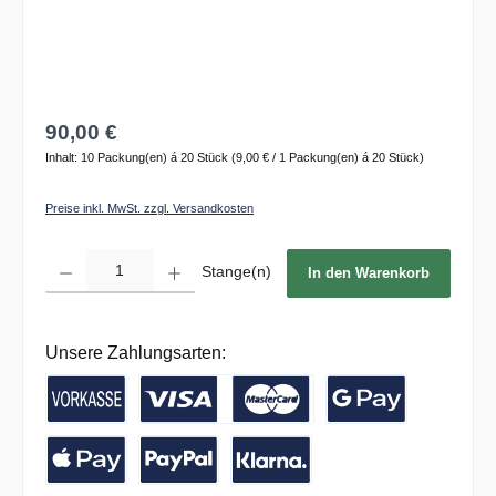
90,00 €
Inhalt:
10 Packung(en) á 20 Stück
(9,00 € / 1 Packung(en) á 20 Stück)
Preise inkl. MwSt. zzgl. Versandkosten
Produkt Anzahl: Gib den gewünschten Wert ein oder benutze die Schaltflächen um die 
Stange(n)
In den Warenkorb
Unsere Zahlungsarten:
Vorkasse / Banküberweisung
Kreditkarte
Google Pay