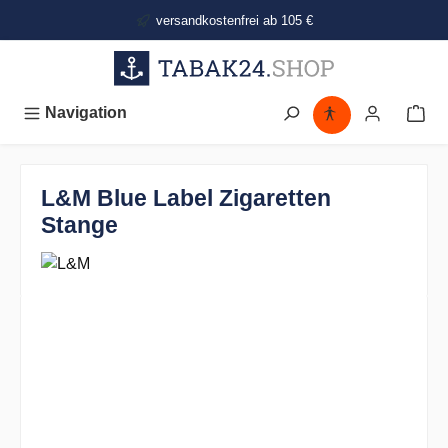
alt springen
versandkostenfrei ab 105 €
Navigation
L&M Blue Label Zigaretten
Stange
Bildergalerie überspringen