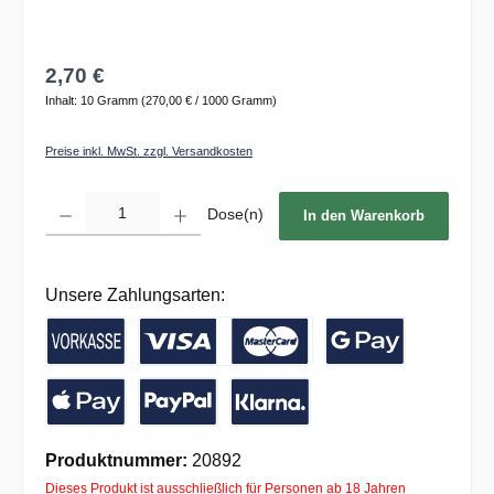
2,70 €
Inhalt:
10 Gramm
(270,00 € / 1000 Gramm)
Preise inkl. MwSt. zzgl. Versandkosten
Produkt Anzahl: Gib den gewünschten Wert ein oder benutze die Schaltflächen um die 
Dose(n)
In den Warenkorb
Unsere Zahlungsarten:
Vorkasse / Banküberweisung
Kreditkarte
Google Pay
Apple Pay
PayPal
Pay with Klarna
Produktnummer:
20892
Dieses Produkt ist ausschließlich für Personen ab 18 Jahren