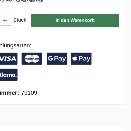
wSt. zzgl. Versandkosten
ib den gewünschten Wert ein oder benutze die Schaltflächen um die Anzahl zu er
Stück
In den Warenkorb
hlungsarten:
/ Banküberweisung
reditkarte
Google Pay
Apple Pay
ay with Klarna
ummer:
79109