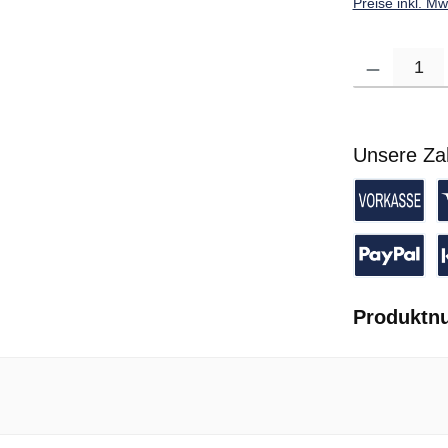
Preise inkl. M
Produkt Anzahl: G
Unsere Za
Vorkasse 
K
PayPal
P
Produktn