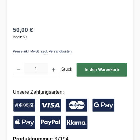
50,00 €
Inhalt:
50
Preise inkl. MwSt. zzgl. Versandkosten
Produkt Anzahl: Gib den gewünschten Wert ein oder benutze die Schaltflächen um die 
Stück
In den Warenkorb
Unsere Zahlungsarten:
Vorkasse / Banküberweisung
Kreditkarte
Google Pay
Apple Pay
PayPal
Pay with Klarna
Produktnummer:
37194