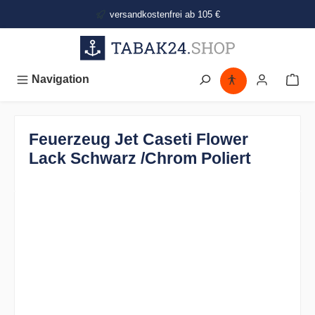
alt springen
versandkostenfrei ab 105 €
Navigation
Feuerzeug Jet Caseti Flower
Lack Schwarz /Chrom Poliert
Bildergalerie überspringen