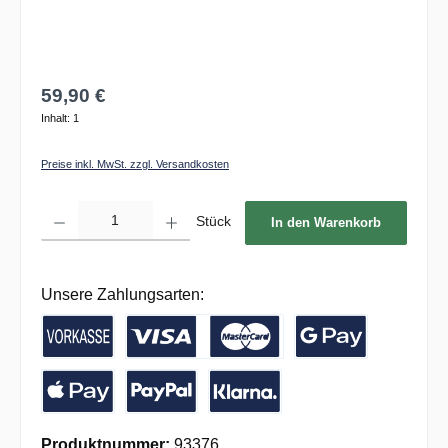
59,90 €
Inhalt:
1
Preise inkl. MwSt. zzgl. Versandkosten
Produkt Anzahl: Gib den gewünschten Wert ein oder benutze die Schaltflächen um die 
Stück
In den Warenkorb
Unsere Zahlungsarten:
Vorkasse / Banküberweisung
Kreditkarte
Google Pay
Apple Pay
PayPal
Pay with Klarna
Produktnummer:
93376