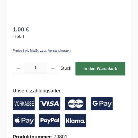
1,00 €
Inhalt:
1
Preise inkl. MwSt. zzgl. Versandkosten
Produkt Anzahl: Gib den gewünschten Wert ein oder benutze die Schaltflächen um die 
Stück
In den Warenkorb
Unsere Zahlungsarten:
Vorkasse / Banküberweisung
Kreditkarte
Google Pay
Apple Pay
PayPal
Pay with Klarna
Produktnummer:
79801