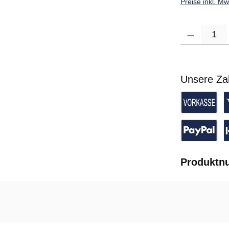
Preise inkl. M
Produkt Anzahl: G
Unsere Za
Vorkasse 
K
PayPal
P
Produktn