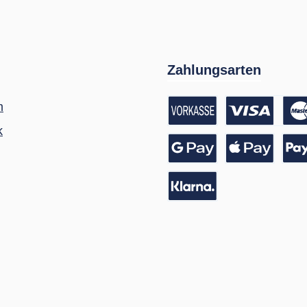
Zahlungsarten
m
k
Vorkasse / Banküberwei
Kreditkarte
Google Pay
Apple Pay
Pay
Pay with Klarna