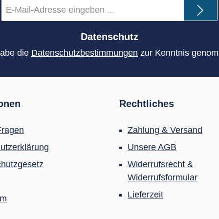
E-
Mail-
Adresse
*
Datenschutz
habe die
Datenschutzbestimmungen
zur Kenntnis geno
ionen
Rechtliches
Fragen
Zahlung & Versand
utzerklärung
Unsere AGB
hutzgesetz
Widerrufsrecht &
Widerrufsformular
Lieferzeit
um