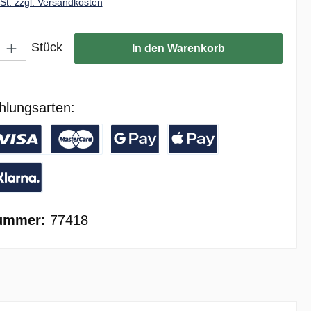
wSt. zzgl. Versandkosten
ib den gewünschten Wert ein oder benutze die Schaltflächen um die Anzahl zu er
Stück
In den Warenkorb
hlungsarten:
/ Banküberweisung
reditkarte
Google Pay
Apple Pay
ay with Klarna
ummer:
77418