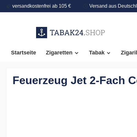
versandkostenfrei ab 105 €
Versand aus Deutsch
springen
Zur Hauptnavigation springen
Startseite
Zigaretten
Tabak
Zigari
Feuerzeug Jet 2-Fach Col
Bildergalerie überspringen