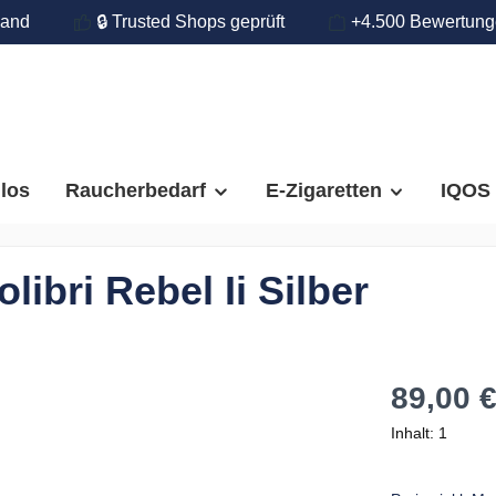
land
🔒 Trusted Shops geprüft
+4.500 Bewertun
llos
Raucherbedarf
E-Zigaretten
IQOS
ibri Rebel Ii Silber
89,00 
Inhalt:
1