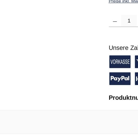
Preise inkl. M
Produkt Anzahl: G
Unsere Za
Vorkasse 
K
PayPal
P
Produktn