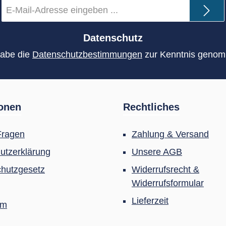
E-
Mail-
Adresse
*
Datenschutz
habe die
Datenschutzbestimmungen
zur Kenntnis geno
ionen
Rechtliches
Fragen
Zahlung & Versand
utzerklärung
Unsere AGB
hutzgesetz
Widerrufsrecht &
Widerrufsformular
Lieferzeit
um