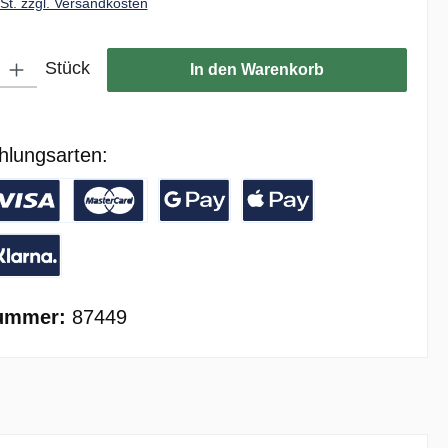
wSt. zzgl. Versandkosten
ib den gewünschten Wert ein oder benutze die Schaltflächen um die Anzahl zu er
Stück
In den Warenkorb
hlungsarten:
/ Banküberweisung
reditkarte
Google Pay
Apple Pay
ay with Klarna
ummer:
87449