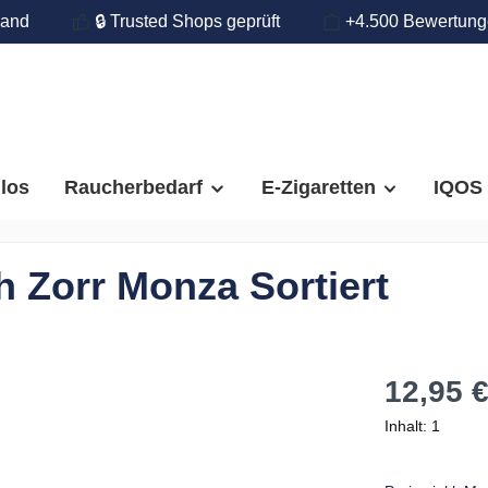
land
🔒 Trusted Shops geprüft
+4.500 Bewertun
llos
Raucherbedarf
E-Zigaretten
IQOS
h Zorr Monza Sortiert
12,95 
Inhalt:
1