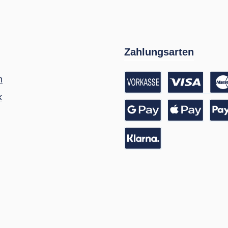
Zahlungsarten
m
k
Vorkasse / Banküberwei
Kreditkarte
Google Pay
Apple Pay
Pay
Pay with Klarna