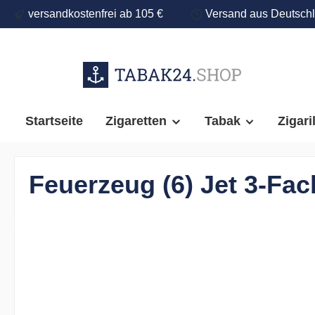
versandkostenfrei ab 105 €
Versand aus Deutsch
springen
Zur Hauptnavigation springen
Startseite
Zigaretten
Tabak
Zigari
Feuerzeug (6) Jet 3-Fac
Bildergalerie überspringen