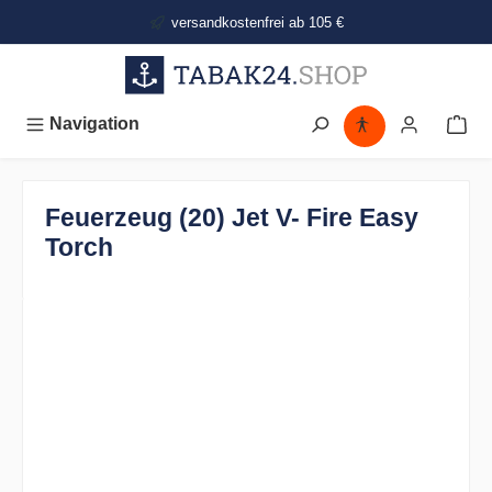
alt springen
versandkostenfrei ab 105 €
Navigation
Feuerzeug (20) Jet V- Fire Easy
Torch
Bildergalerie überspringen