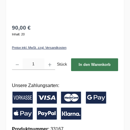
90,00 €
Inhalt:
20
Preise inkl. MwSt. zzgl. Versandkosten
Produkt Anzahl: Gib den gewünschten Wert ein oder benutze die Schaltflächen um die 
Stück
In den Warenkorb
Unsere Zahlungsarten:
Vorkasse / Banküberweisung
Kreditkarte
Google Pay
Apple Pay
PayPal
Pay with Klarna
Produktnummer:
33167