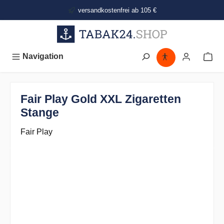
alt springen
versandkostenfrei ab 105 €
Navigation
Fair Play Gold XXL Zigaretten
Stange
Fair Play
Bildergalerie überspringen