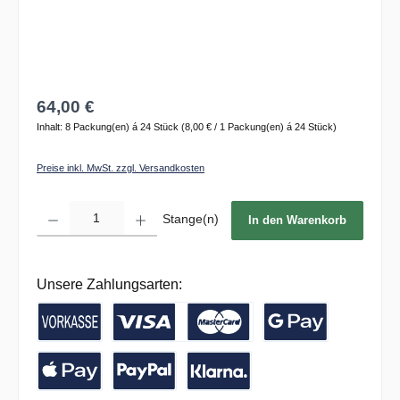
64,00 €
Inhalt:
8 Packung(en) á 24 Stück
(8,00 € / 1 Packung(en) á 24 Stück)
Preise inkl. MwSt. zzgl. Versandkosten
Produkt Anzahl: Gib den gewünschten Wert ein oder benutze die Schaltflächen um die 
Stange(n)
In den Warenkorb
Unsere Zahlungsarten:
Vorkasse / Banküberweisung
Kreditkarte
Google Pay