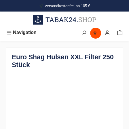
alt springen
versandkostenfrei ab 105 €
Navigation
Euro Shag Hülsen XXL Filter 250
Stück
Bildergalerie überspringen