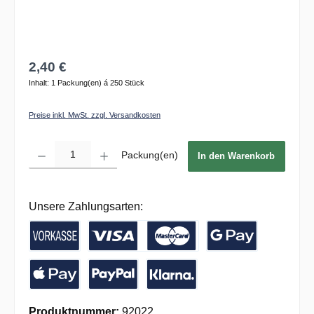
2,40 €
Inhalt:
1 Packung(en) á 250 Stück
Preise inkl. MwSt. zzgl. Versandkosten
Produkt Anzahl: Gib den gewünschten Wert ein oder benutze die Schaltflächen um die 
Packung(en)
In den Warenkorb
Unsere Zahlungsarten:
Vorkasse / Banküberweisung
Kreditkarte
Google Pay
Apple Pay
PayPal
Pay with Klarna
Produktnummer:
92022