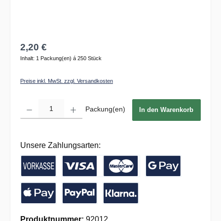
2,20 €
Inhalt:
1 Packung(en) á 250 Stück
Preise inkl. MwSt. zzgl. Versandkosten
Produkt Anzahl: Gib den gewünschten Wert ein oder benutze die Schaltflächen um die 
Packung(en)
In den Warenkorb
Unsere Zahlungsarten:
Vorkasse / Banküberweisung
Kreditkarte
Google Pay
Apple Pay
PayPal
Pay with Klarna
Produktnummer:
92012