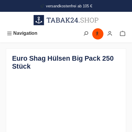
alt springen
versandkostenfrei ab 105 €
Navigation
Euro Shag Hülsen Big Pack 250
Stück
Bildergalerie überspringen