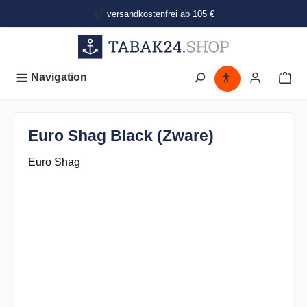
alt springen
versandkostenfrei ab 105 €
Navigation
Euro Shag Black (Zware)
Euro Shag
Bildergalerie überspringen