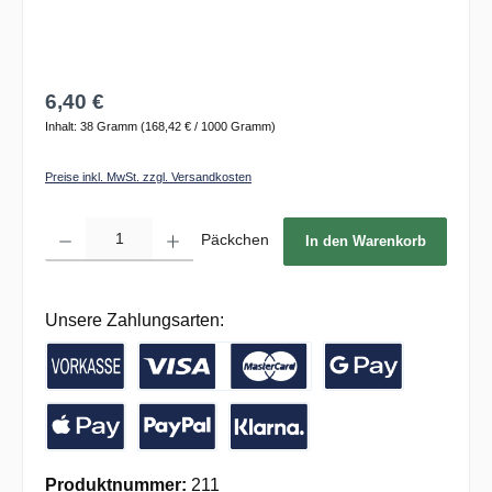
6,40 €
Inhalt:
38 Gramm
(168,42 € / 1000 Gramm)
Preise inkl. MwSt. zzgl. Versandkosten
Produkt Anzahl: Gib den gewünschten Wert ein oder benutze die Schaltflächen um die 
Päckchen
In den Warenkorb
Unsere Zahlungsarten:
Vorkasse / Banküberweisung
Kreditkarte
Google Pay
Apple Pay
PayPal
Pay with Klarna
Produktnummer:
211