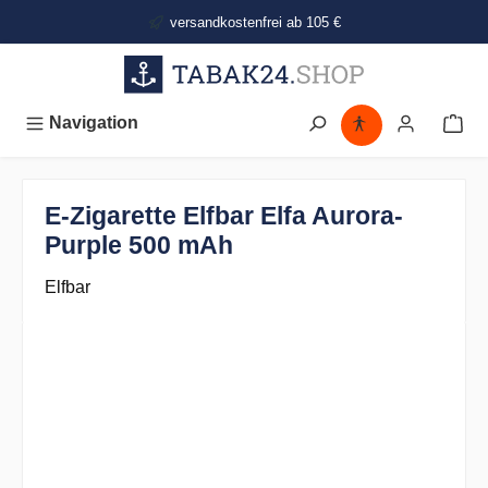
alt springen
versandkostenfrei ab 105 €
Navigation
E-Zigarette Elfbar Elfa Aurora-
Purple 500 mAh
Elfbar
Bildergalerie überspringen