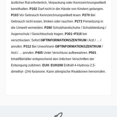
ärztlicher Rat erforderlich, Verpackung oder Kennzeichnungsetikett
bereithalten.
P102
Darf nicht in die Hände von Kindern gelangen.
P103
Vor Gebrauch Kennzeichnungsetikett lesen.
P270
Bei
Gebrauch nicht essen, trinken oder rauchen.
P273
Freisetzung in
die Umwelt vermeiden.
P280
Schutzhandschuhe / Schutzkleidung /
Augenschutz / Gesichtsschutz tragen.
P301
+
P310
bei
verschlucken: Sofort
GIFTINFORMATIONSZENTRUM
/ Arzt / … /
anrufen.
P312
Bei Unwohlsein
GIFTINFORMATIONSZENTRUM
/
Arzt / … anrufen.
P405
Unter Verschluss aufbewahren.
P501
Inhalt/Behälter entsprechend den örtlichen Vorschriften der
Entsorgung zuführen.
EUH
:
EUH208
Enthält 4-Hydroxy-2,5-
dimethyl- (2H)-furanone. Kann allergische Reaktionen hervorrufen.