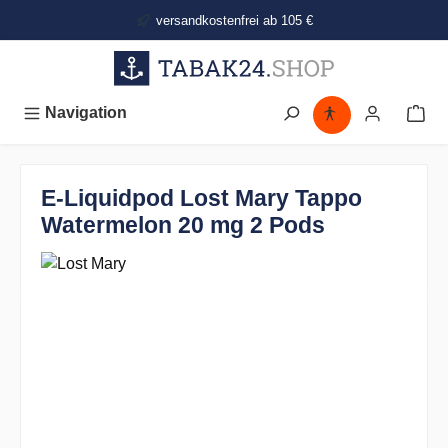
alt springen
versandkostenfrei ab 105 €
Navigation
E-Liquidpod Lost Mary Tappo
Watermelon 20 mg 2 Pods
Bildergalerie überspringen