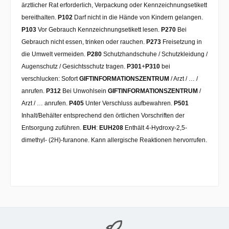
ärztlicher Rat erforderlich, Verpackung oder Kennzeichnungsetikett
bereithalten.
P102
Darf nicht in die Hände von Kindern gelangen.
P103
Vor Gebrauch Kennzeichnungsetikett lesen.
P270
Bei
Gebrauch nicht essen, trinken oder rauchen.
P273
Freisetzung in
die Umwelt vermeiden.
P280
Schutzhandschuhe / Schutzkleidung /
Augenschutz / Gesichtsschutz tragen.
P301
+
P310
bei
verschlucken: Sofort
GIFTINFORMATIONSZENTRUM
/ Arzt / … /
anrufen.
P312
Bei Unwohlsein
GIFTINFORMATIONSZENTRUM
/
Arzt / … anrufen.
P405
Unter Verschluss aufbewahren.
P501
Inhalt/Behälter entsprechend den örtlichen Vorschriften der
Entsorgung zuführen.
EUH
:
EUH208
Enthält 4-Hydroxy-2,5-
dimethyl- (2H)-furanone. Kann allergische Reaktionen hervorrufen.