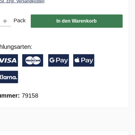
wSt. zzgl. Versandkosten
ib den gewünschten Wert ein oder benutze die Schaltflächen um die Anzahl zu er
Pack
In den Warenkorb
hlungsarten:
/ Banküberweisung
reditkarte
Google Pay
Apple Pay
ay with Klarna
ummer:
79158