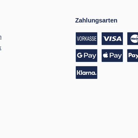
Zahlungsarten
m
k
Vorkasse / Banküberwei
Kreditkarte
Google Pay
Apple Pay
Pay
Pay with Klarna