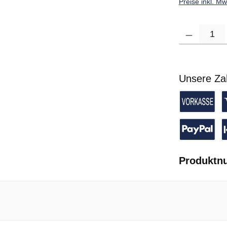
Preise inkl. M
Produkt Anzahl: G
Unsere Za
Vorkasse 
K
PayPal
P
Produktn