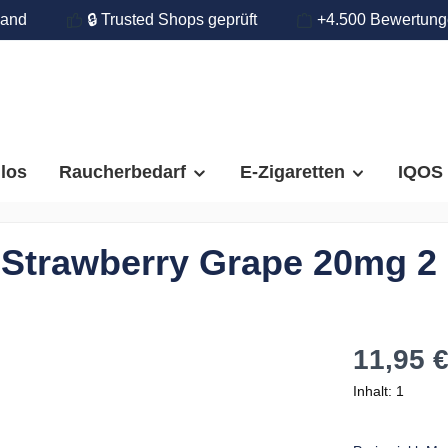
land
🔒 Trusted Shops geprüft
+4.500 Bewertun
llos
Raucherbedarf
E-Zigaretten
IQOS
a Strawberry Grape 20mg 2
11,95 
Inhalt:
1