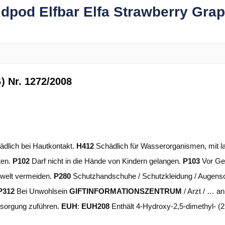
idpod Elfbar Elfa Strawberry Gra
 Nr. 1272/2008
dlich bei Hautkontakt.
H412
Schädlich für Wasserorganismen, mit la
ten.
P102
Darf nicht in die Hände von Kindern gelangen.
P103
Vor Ge
mwelt vermeiden.
P280
Schutzhandschuhe / Schutzkleidung / Augensc
P312
Bei Unwohlsein
GIFTINFORMATIONSZENTRUM
/ Arzt / … a
ntsorgung zuführen.
EUH
:
EUH208
Enthält 4-Hydroxy-2,5-dimethyl- (2